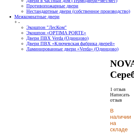
Двери в частный дом (Термодвери+мет/мет)
Противопожарные двери
Нестандартные двери (собственное производство)
Межкомнатные двери
+
-
Экошпон "ЛесКом"
Экошпон «OPTIMA PORTE»
Двери ПВХ Verda (Одинцово)
Двери ПВХ «Ключевская фабрика дверей»
Ламинированные двери «Verda» (Одинцово)
NOV
Сере
1 отзыв
Написать
отзыв
В
наличии
на
складе