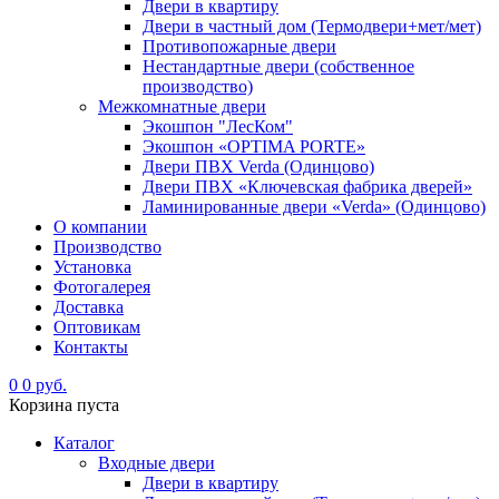
Двери в квартиру
Двери в частный дом (Термодвери+мет/мет)
Противопожарные двери
Нестандартные двери (собственное
производство)
Межкомнатные двери
Экошпон "ЛесКом"
Экошпон «OPTIMA PORTE»
Двери ПВХ Verda (Одинцово)
Двери ПВХ «Ключевская фабрика дверей»
Ламинированные двери «Verda» (Одинцово)
О компании
Производство
Установка
Фотогалерея
Доставка
Оптовикам
Контакты
0
0 руб.
Корзина пуста
Каталог
Входные двери
Двери в квартиру