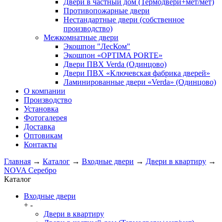
Двери в частный дом (Термодвери+мет/мет)
Противопожарные двери
Нестандартные двери (собственное
производство)
Межкомнатные двери
Экошпон "ЛесКом"
Экошпон «OPTIMA PORTE»
Двери ПВХ Verda (Одинцово)
Двери ПВХ «Ключевская фабрика дверей»
Ламинированные двери «Verda» (Одинцово)
О компании
Производство
Установка
Фотогалерея
Доставка
Оптовикам
Контакты
Главная
→
Каталог
→
Входные двери
→
Двери в квартиру
→
NOVA Серебро
Каталог
Входные двери
+
-
Двери в квартиру