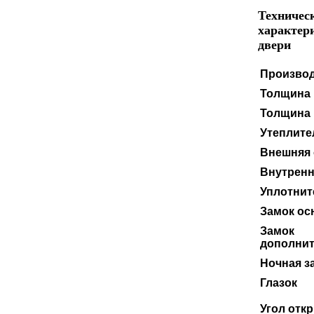
Техничес
характер
двери
Произво
Толщина 
Толщина 
Утеплите
Внешняя 
Внутренн
Уплотнит
Замок ос
Замок
дополни
Ночная з
Глазок
Угол отк