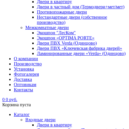
Двери в квартиру
Двери в частный дом (Термодвери+мет/мет)
Противопожарные двери
Нестандартные двери (собственное
производство)
Межкомнатные двери
Экошпон "ЛесКом"
Экошпон «OPTIMA PORTE»
Двери ПВХ Verda (Одинцово)
Двери ПВХ «Ключевская фабрика дверей»
Ламинированные двери «Verda» (Одинцово)
О компании
Производство
Установка
Фотогалерея
Доставка
Оптовикам
Контакты
0
0 руб.
Корзина пуста
Каталог
Входные двери
Двери в квартиру