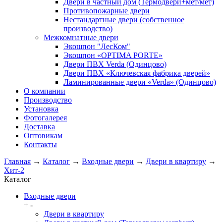
Двери в частный дом (Термодвери+мет/мет)
Противопожарные двери
Нестандартные двери (собственное
производство)
Межкомнатные двери
Экошпон "ЛесКом"
Экошпон «OPTIMA PORTE»
Двери ПВХ Verda (Одинцово)
Двери ПВХ «Ключевская фабрика дверей»
Ламинированные двери «Verda» (Одинцово)
О компании
Производство
Установка
Фотогалерея
Доставка
Оптовикам
Контакты
Главная
→
Каталог
→
Входные двери
→
Двери в квартиру
→
Хит-2
Каталог
Входные двери
+
-
Двери в квартиру