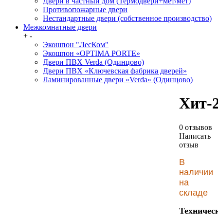
Двери в частный дом (Термодвери+мет/мет)
Противопожарные двери
Нестандартные двери (собственное производство)
Межкомнатные двери
+
-
Экошпон "ЛесКом"
Экошпон «OPTIMA PORTE»
Двери ПВХ Verda (Одинцово)
Двери ПВХ «Ключевская фабрика дверей»
Ламинированные двери «Verda» (Одинцово)
Хит-
0 отзывов
Написать
отзыв
В
наличии
на
складе
Техничес