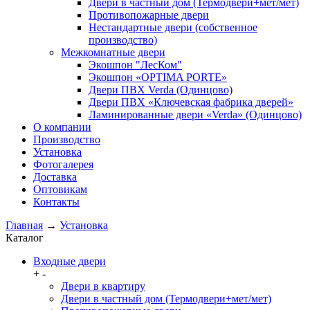
Двери в частный дом (Термодвери+мет/мет)
Противопожарные двери
Нестандартные двери (собственное
производство)
Межкомнатные двери
Экошпон "ЛесКом"
Экошпон «OPTIMA PORTE»
Двери ПВХ Verda (Одинцово)
Двери ПВХ «Ключевская фабрика дверей»
Ламинированные двери «Verda» (Одинцово)
О компании
Производство
Установка
Фотогалерея
Доставка
Оптовикам
Контакты
Главная
→
Установка
Каталог
Входные двери
+
-
Двери в квартиру
Двери в частный дом (Термодвери+мет/мет)