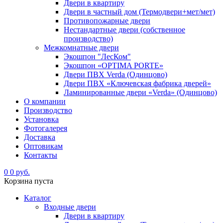
Двери в квартиру
Двери в частный дом (Термодвери+мет/мет)
Противопожарные двери
Нестандартные двери (собственное
производство)
Межкомнатные двери
Экошпон "ЛесКом"
Экошпон «OPTIMA PORTE»
Двери ПВХ Verda (Одинцово)
Двери ПВХ «Ключевская фабрика дверей»
Ламинированные двери «Verda» (Одинцово)
О компании
Производство
Установка
Фотогалерея
Доставка
Оптовикам
Контакты
0
0 руб.
Корзина пуста
Каталог
Входные двери
Двери в квартиру