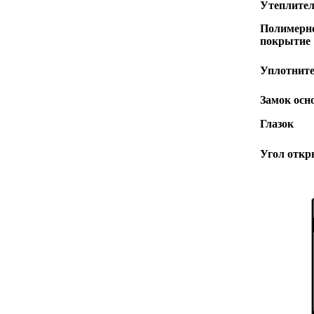
Утеплите
Полимерн
покрытие
Уплотнит
Замок осн
Глазок
Угол отк