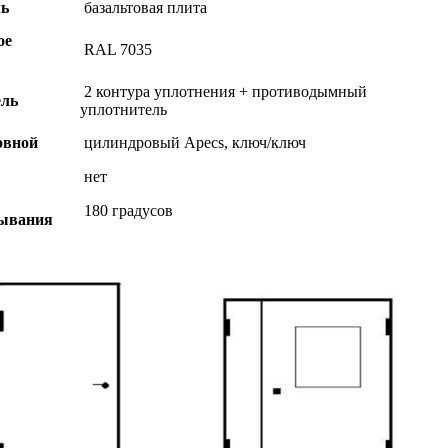
ль
базальтовая плита
ое
RAL 7035
2 контура уплотнения + противодымный
ель
уплотнитель
овной
цилиндровый Apecs, ключ/ключ
нет
180 градусов
рывания