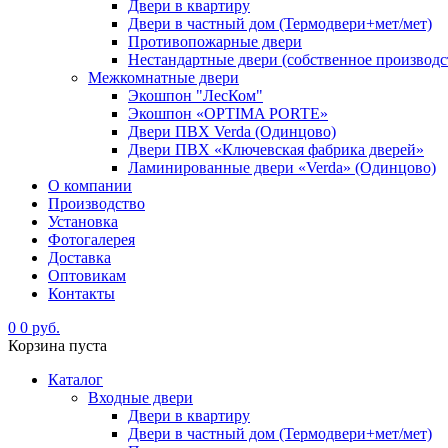
Двери в квартиру
Двери в частный дом (Термодвери+мет/мет)
Противопожарные двери
Нестандартные двери (собственное производс
Межкомнатные двери
Экошпон "ЛесКом"
Экошпон «OPTIMA PORTE»
Двери ПВХ Verda (Одинцово)
Двери ПВХ «Ключевская фабрика дверей»
Ламинированные двери «Verda» (Одинцово)
О компании
Производство
Установка
Фотогалерея
Доставка
Оптовикам
Контакты
0
0 руб.
Корзина пуста
Каталог
Входные двери
Двери в квартиру
Двери в частный дом (Термодвери+мет/мет)