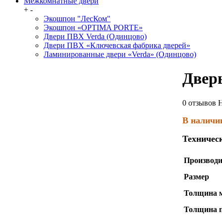
Межкомнатные двери
+
-
Экошпон "ЛесКом"
Экошпон «OPTIMA PORTE»
Двери ПВХ Verda (Одинцово)
Двери ПВХ «Ключевская фабрика дверей»
Ламинированные двери «Verda» (Одинцово)
Двер
0 отзывов
Н
В наличи
Техничес
Производи
Размер
Толщина 
Толщина 