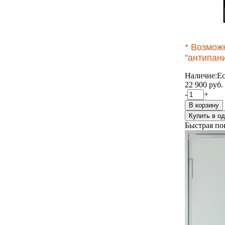
* Возмож
"антипан
Наличие:
Ес
22 900 руб.
-
+
В корзину
Купить в од
Быстрая по