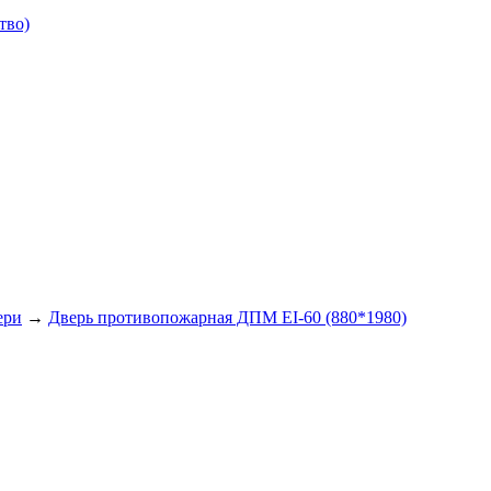
тво)
ери
→
Дверь противопожарная ДПМ EI-60 (880*1980)