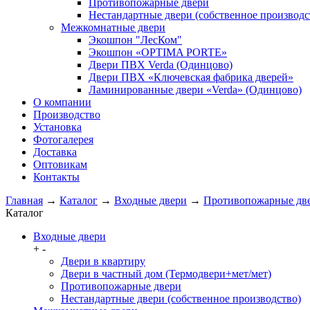
Противопожарные двери
Нестандартные двери (собственное производс
Межкомнатные двери
Экошпон "ЛесКом"
Экошпон «OPTIMA PORTE»
Двери ПВХ Verda (Одинцово)
Двери ПВХ «Ключевская фабрика дверей»
Ламинированные двери «Verda» (Одинцово)
О компании
Производство
Установка
Фотогалерея
Доставка
Оптовикам
Контакты
Главная
→
Каталог
→
Входные двери
→
Противопожарные дв
Каталог
Входные двери
+
-
Двери в квартиру
Двери в частный дом (Термодвери+мет/мет)
Противопожарные двери
Нестандартные двери (собственное производство)