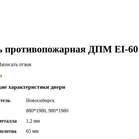
ь противопожарная ДПМ EI-60 
аписать отзыв
и
кие характеристики двери
тель
Новосибирск
880*1980, 980*1980
металла
1,2 мм
полотна
65 мм