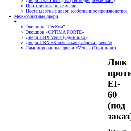
Двери в частный дом (Термодвери+мет/мет)
Противопожарные двери
Нестандартные двери (собственное производство)
Межкомнатные двери
+
-
Экошпон "ЛесКом"
Экошпон «OPTIMA PORTE»
Двери ПВХ Verda (Одинцово)
Двери ПВХ «Ключевская фабрика дверей»
Ламинированные двери «Verda» (Одинцово)
Люк
прот
EI-
60
(под
заказ
0 отзывов