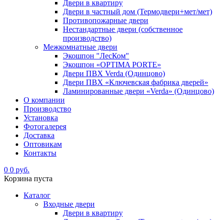
Двери в квартиру
Двери в частный дом (Термодвери+мет/мет)
Противопожарные двери
Нестандартные двери (собственное
производство)
Межкомнатные двери
Экошпон "ЛесКом"
Экошпон «OPTIMA PORTE»
Двери ПВХ Verda (Одинцово)
Двери ПВХ «Ключевская фабрика дверей»
Ламинированные двери «Verda» (Одинцово)
О компании
Производство
Установка
Фотогалерея
Доставка
Оптовикам
Контакты
0
0 руб.
Корзина пуста
Каталог
Входные двери
Двери в квартиру