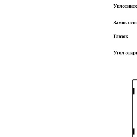
Уплотнит
Замок осн
Глазок
Угол отк