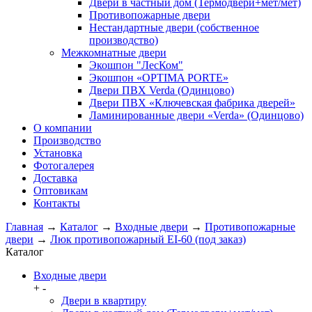
Двери в частный дом (Термодвери+мет/мет)
Противопожарные двери
Нестандартные двери (собственное
производство)
Межкомнатные двери
Экошпон "ЛесКом"
Экошпон «OPTIMA PORTE»
Двери ПВХ Verda (Одинцово)
Двери ПВХ «Ключевская фабрика дверей»
Ламинированные двери «Verda» (Одинцово)
О компании
Производство
Установка
Фотогалерея
Доставка
Оптовикам
Контакты
Главная
→
Каталог
→
Входные двери
→
Противопожарные
двери
→
Люк противопожарный EI-60 (под заказ)
Каталог
Входные двери
+
-
Двери в квартиру