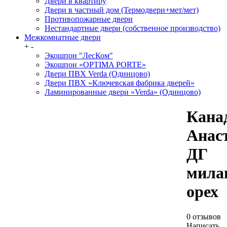
Двери в квартиру
Двери в частный дом (Термодвери+мет/мет)
Противопожарные двери
Нестандартные двери (собственное производство)
Межкомнатные двери
+
-
Экошпон "ЛесКом"
Экошпон «OPTIMA PORTE»
Двери ПВХ Verda (Одинцово)
Двери ПВХ «Ключевская фабрика дверей»
Ламинированные двери «Verda» (Одинцово)
Кана
Анас
ДГ
мила
орех
0 отзывов
Написать