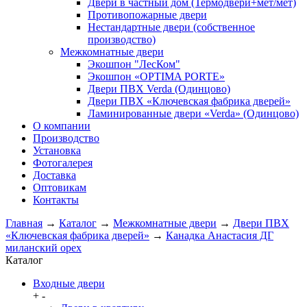
Двери в частный дом (Термодвери+мет/мет)
Противопожарные двери
Нестандартные двери (собственное
производство)
Межкомнатные двери
Экошпон "ЛесКом"
Экошпон «OPTIMA PORTE»
Двери ПВХ Verda (Одинцово)
Двери ПВХ «Ключевская фабрика дверей»
Ламинированные двери «Verda» (Одинцово)
О компании
Производство
Установка
Фотогалерея
Доставка
Оптовикам
Контакты
Главная
→
Каталог
→
Межкомнатные двери
→
Двери ПВХ
«Ключевская фабрика дверей»
→
Канадка Анастасия ДГ
миланский орех
Каталог
Входные двери
+
-