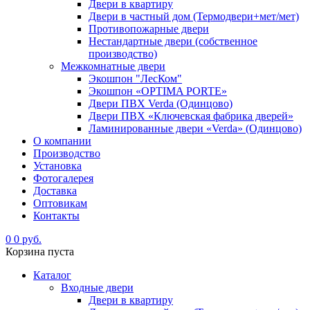
Двери в квартиру
Двери в частный дом (Термодвери+мет/мет)
Противопожарные двери
Нестандартные двери (собственное
производство)
Межкомнатные двери
Экошпон "ЛесКом"
Экошпон «OPTIMA PORTE»
Двери ПВХ Verda (Одинцово)
Двери ПВХ «Ключевская фабрика дверей»
Ламинированные двери «Verda» (Одинцово)
О компании
Производство
Установка
Фотогалерея
Доставка
Оптовикам
Контакты
0
0 руб.
Корзина пуста
Каталог
Входные двери
Двери в квартиру