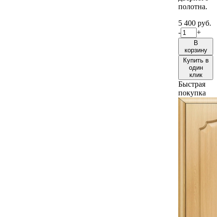
полотна.
5 400 руб.
-
+
В
корзину
Купить в
один
клик
Быстрая
покупка