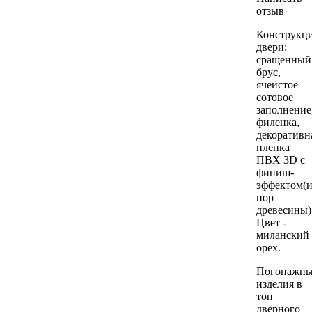
отзыв
Конструкц
двери:
сращенный
брус,
ячеистое
сотовое
заполнение
филенка,
декоративн
пленка
ПВХ 3D с
финиш-
эффектом(
пор
древесины)
Цвет -
миланский
орех.
Погонажн
изделия в
тон
дверного